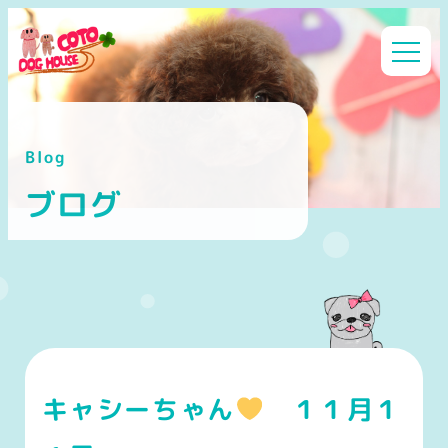
メ
イ
ン
コ
ン
Blog
テ
ン
ブログ
ツ
へ
移
動
キャシーちゃん
１１月１