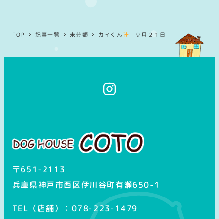
TOP
記事一覧
未分類
カイくん
９月２１日
イ
ン
ス
タ
グ
ラ
ム
〒651-2113
兵庫県神戸市西区伊川谷町有瀬650-1
TEL（店舗）：078-223-1479