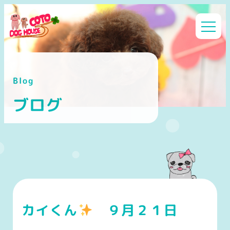
メ
イ
ン
コ
ン
Blog
テ
ン
ブログ
ツ
へ
移
動
カイくん
９月２１日