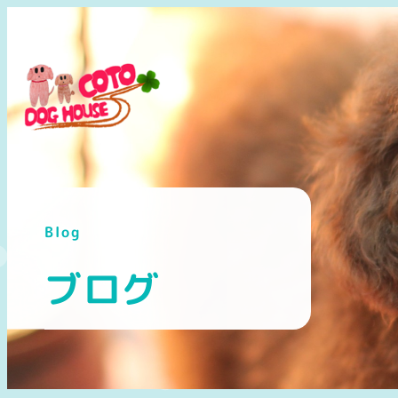
メ
イ
ン
コ
ン
テ
ン
ツ
へ
Blog
移
動
ブログ