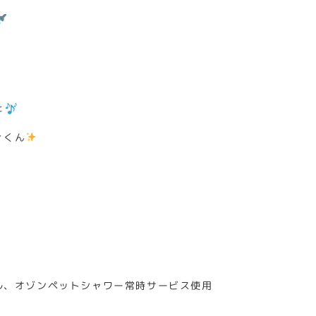
た
ィくん
ル、オゾンペットシャワー常時サービス使用