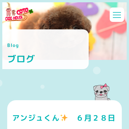
メ
イ
ン
コ
ン
Blog
テ
ン
ブログ
ツ
へ
移
動
アンジュくん
６月２８日