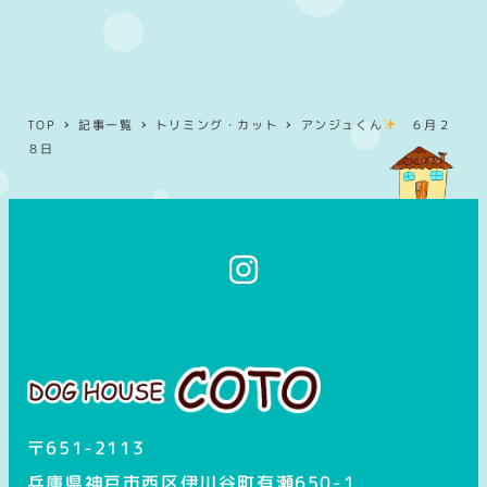
TOP
記事一覧
トリミング・カット
アンジュくん
６月２
８日
イ
ン
ス
タ
グ
ラ
ム
〒651-2113
兵庫県神戸市西区伊川谷町有瀬650-1