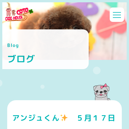
メ
イ
ン
コ
ン
Blog
テ
ン
ブログ
ツ
へ
移
動
アンジュくん
５月１７日