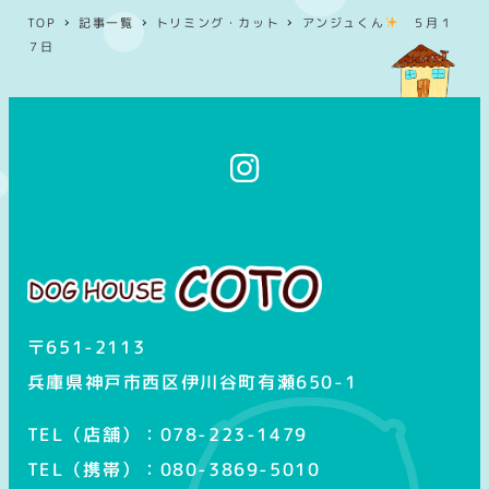
TOP
記事一覧
トリミング・カット
アンジュくん
５月１
７日
イ
ン
ス
タ
グ
ラ
ム
〒651-2113
兵庫県神戸市西区伊川谷町有瀬650-1
TEL（店舗）：078-223-1479
TEL（携帯）：080-3869-5010