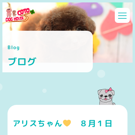
メ
イ
ン
コ
ン
Blog
テ
ン
ブログ
ツ
へ
移
動
アリスちゃん
８月１日