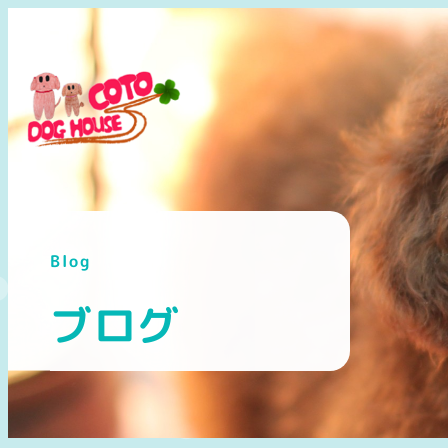
メ
イ
ン
コ
ン
テ
ン
ツ
へ
Blog
移
動
ブログ