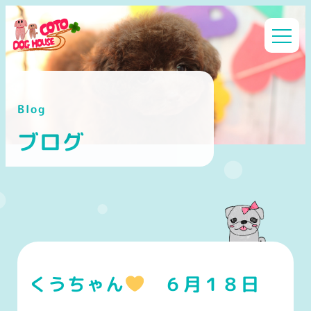
メ
イ
ン
コ
ン
Blog
テ
ン
ブログ
ツ
へ
移
動
くうちゃん
６月１８日