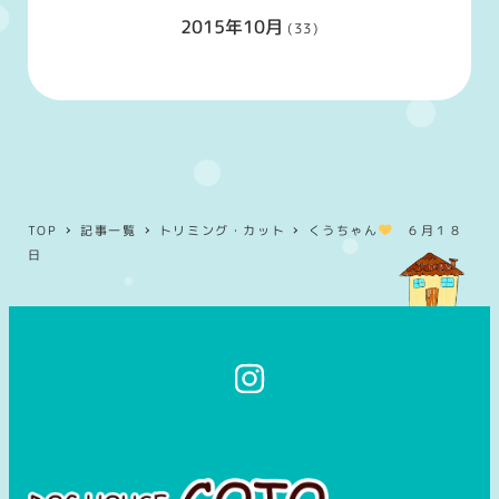
2015年10月
(33)
TOP
記事一覧
トリミング・カット
くうちゃん
６月１８
日
イ
ン
ス
タ
グ
ラ
ム