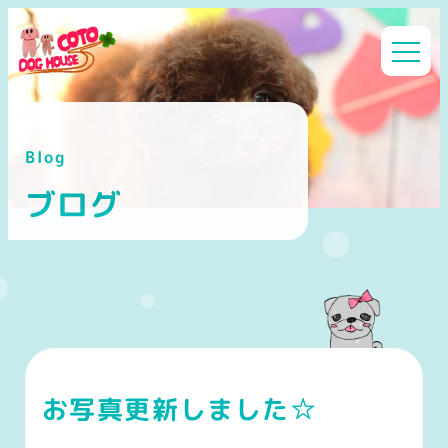
メ
イ
ン
コ
ン
Blog
テ
ン
ブログ
ツ
へ
移
動
お写真更新しました☆