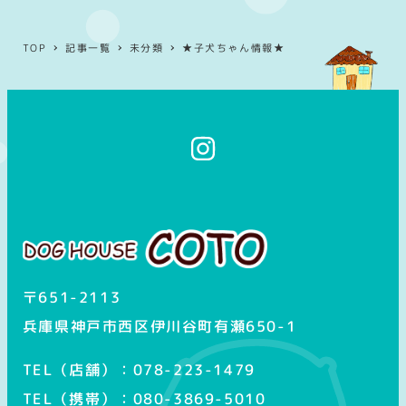
TOP
記事一覧
未分類
★子犬ちゃん情報★
イ
ン
ス
タ
グ
ラ
ム
〒651-2113
兵庫県神戸市西区伊川谷町有瀬650-1
TEL（店舗）：078-223-1479
TEL（携帯）：080-3869-5010