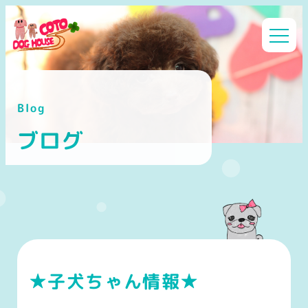
メ
イ
ン
コ
ン
Blog
テ
ン
ブログ
ツ
へ
移
動
★子犬ちゃん情報★